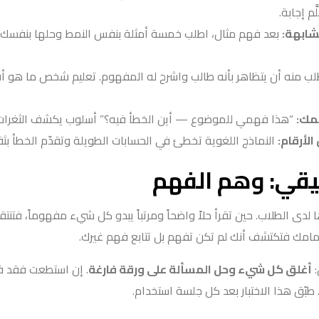
ّم إجابة.
شابهة:
بعد فهم مثال، اطلب خمسة أمثلة بنفس النمط وحلها بنفسك 
ب منه أن يتظاهر بأنه طالب واشرح له المفهوم. تعليم شخص ما هو أق
مك:
“هذا فهمي للموضوع — أين الخطأ فيه؟” أسلوب يكشف الثغرات
الأرقام:
النماذج اللغوية تخطئ في الحسابات الطويلة وتقدّم الخطأ بثق
يقي: وهم الفهم
دى الطلاب. حين تقرأ حلاً واضحاً ومرتباً يبدو كل شيء مفهوماً، فتنتقل 
أمامك فتكتشف أنك لم تكن تفهم بل تتابع فهم غيرك.
:
أغلق كل شيء وحل المسألة على ورقة فارغة
. إن استطعت فقد ف
ّق هذا الاختبار بعد كل جلسة استخدام.