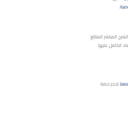
صية
.
رح المباشر المتابَع
د الكامل عليها
عنا
لحجز حصة