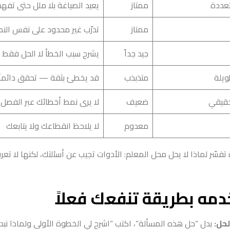
عددة
ممتاز
يعيد الصياغة بلا ملل حتى تفه
ممتاز
تدرّب غير محدود على نفس الن
جيد جداً
يشرح سبب الخطأ لا الحل فقط
ويلة
متذبذب
قد يخطئ بثقة — تحقق دائماً
حقيقي
ضعيف
لا يرى نمط أخطائك عبر الفصل
معدوم
لا يلاحظ انقطاعك ولا يتابعك
 تفسّر لماذا لا يحل محل المعلم: الأدوات تجيب عن أسئلتك، لكنها لا تع
مه بطريقة تنفعك فعلاً
لحل:
بدل “حل هذه المسألة”، اكتب “اشرح لي الخطوة الأولى ولماذا نبدأ 