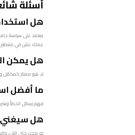
أسئلة شائ
هل استخدامه
يعتمد على سياسة جامعت
عملك غش في معظم الج
هل يمكن الا
لا. هو ممتاز كمكمّل وم
ما أفضل است
فهم رسائل الخطأ وشرح ك
هل سيغني ع
لم يحدث حتى الآن، والس