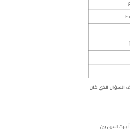
م
مط
رف
السؤال الذي كان
بها”. الفرق بين