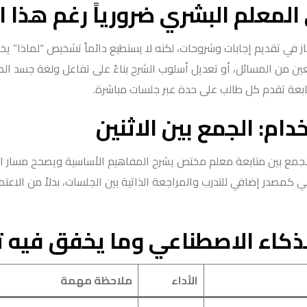
المعلم البشري ضرورياً رغم هذا ا
ز في تقديم إجابات وشروحات، لكنه لا يستطيع دائماً تشخيص “لماذا” 
ين من المسائل، أو تعديل أسلوب الشرح بناءً على تفاعل ولغة جسد ال
عة تقدم كل طالب على حدة عبر جلسات مباشرة.
ام: الجمع بين الاثنين
الجمع بين متابعة معلم مختص يشرح المفاهيم الأساسية ويصحح مسار ا
 كمصدر إضافي للتدرب والمراجعة الذاتية بين الجلسات، بدلاً من الاعت
لذكاء الاصطناعي وما يخفق فيه تع
الأداء
ملاحظة مهمة