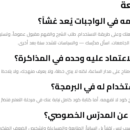
عة
 في الواجبات يُعد غشاً؟
ك وعلى طريقة الاستخدام. طلب الشرح والفهم مقبول عموماً، وتسليم 
امعات. اسأل مدرّسك — والسياسات تتشدد سنة بعد أخرى.
عتماد عليه وحده في المذاكرة؟
تاح على مدار الساعة، لكنه لا يبني خطة، ولا يعرف منهجك، ولا يلاحظ تك
خدام له في البرمجة؟
ود لا تفهمه. أما كتابة كود كامل نيابة عنك في مرحلة التعلم فتضرّ أ
ن المدرّس الخصوصي؟
بب ليس تقنياً بل إنسانياً: المتابعة والمساءلة وتشخيص الضعف المتكرر