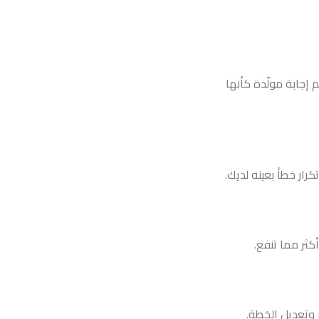
إجابة مولّدة كأنها
رار خطأ بعينه لديك.
كثر مما تنفع.
 وتعديل الخطة.