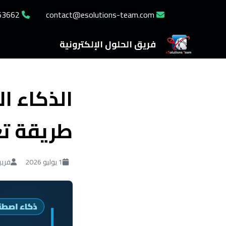
962785463662+
contact@esolutions-team.com
فريق الحلول الإلكترونية
الذكاء ا
طريقة تع
1 يوليو 2026
فريق