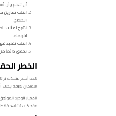
أن تتعلم وأن تُسلَ
اطلب تمارين م
التصحيح.
اشرح له أنت:
اطل
لفهمك.
اطلب تفنيد فه
تحقق دائماً من 
الخطر الحق
هذه أخطر مشكلة نراها ل
الامتحان بورقة بيضاء 
المعيار الوحيد الموثوق
فقد كنت تشاهد فقط. طب