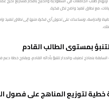
 لإلهام طلاب الجامعات في السعودية والخليج بأفكار مشاريع تخرج عملي
بيانات، مع نطاق تنفيذ واضح لكل فكرة.
خطيط والدراسة، ونساعدك على تحويل أي فكرة منها إلى نطاق تنفيذ وا
تك.
تنبؤ بمستوى الطالب القادم
السابقة بنماذج تصنيف وانحدار للتنبؤ بأدائه القادم، ويقترح خطة دعم ف
 خطية لتوزيع المناهج على فصول ال