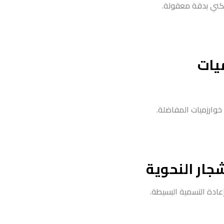
سكني بدقة معقولة.
يات
خوارزميات المفاضلة.
جار النحوية