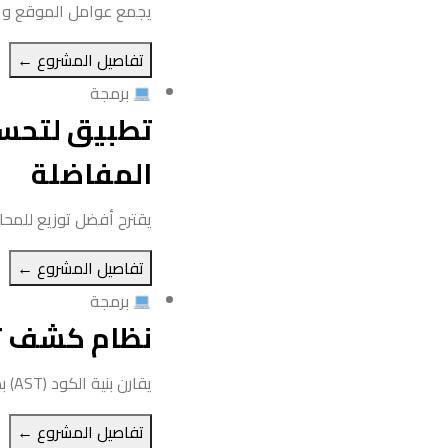
يجمع عوامل الموقع وال
تفاصيل المشروع ←
برمجة
تطبيق لتحسي
المفاضلة
يقترح أفضل توزيع للمحا
تفاصيل المشروع ←
برمجة
نظام كشف تشا
يقارن بنية الكود (AST) بدل النص الحرفي لرصد التشابه الحقيقي بين المشاريع البرمجية، متجاوزاً إعادة التسمية البسيطة.
تفاصيل المشروع ←