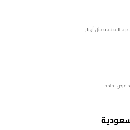
دية المختلفة مثل أويلر
د فرص نجاحه.
لسعودية