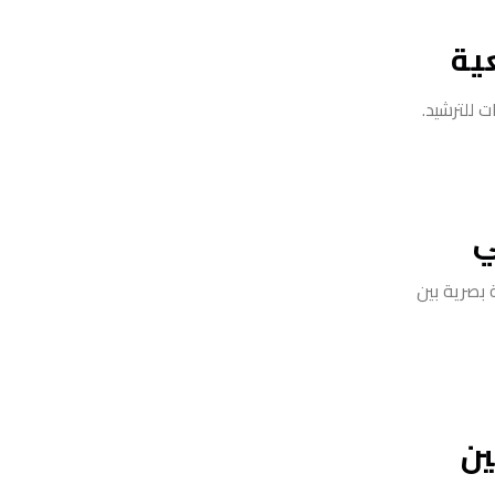
ية
 للترشيد.
ي
ة بصرية بين
ين