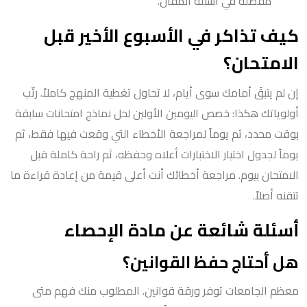
مفضّلة في أسئلة المقال.
كيف تذاكر في الأسبوع الأخير قبل
الامتحان؟
إن لم يتبقَ أمامك سوى أيام، لا تحاول تغطية المنهج كاملاً. رتّب
أولوياتك هكذا: خصص اليومين الأولين لحل نماذج امتحانات سابقة
بوقت محدد، ثم يوماً لمراجعة الأخطاء التي وقعت فيها فقط، ثم
يوماً لجدول اختيار الاختبارات أعلاه وحفظه، ثم راحة كاملة قبل
الامتحان بيوم. مراجعة أخطائك أنت أعلى قيمة من إعادة قراءة ما
تتقنه أصلاً.
أسئلة شائعة عن مادة الإحصاء
هل أحتاج حفظ القوانين؟
معظم الجامعات توفر ورقة قوانين. المطلوب منك فهم متى