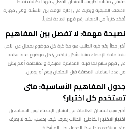
حقيقي مشابه لظروف الامتحان الفعلي، فهذا يكشف نقاط
الضعف المتبقية ويدربك على إدارة الوقت بين الأسئلة، وهي مهارة
تُفقد كثيراً من الدرجات رغم فهم المادة نظرياً.
نصيحة مهمة: لا تفصل بين المفاهيم
أكبر خطأ يقع فيه الطلاب هو مذاكرة كل موضوع بمعزل عن الآخر،
بينما مادة الإحصاء مبنية بشكل تراكمي؛ كل موضوع جديد يعتمد
على فهم سليم لما قبله. المذاكرة المبكرة والمنتظمة أهم بكثير
من عدد الساعات المكثفة قبل الامتحان بيوم أو يومين.
جدول المفاهيم الأساسية: متى
تستخدم كل اختبار؟
أكبر سبب لفقدان العلامات في امتحان الإحصاء ليس الحساب، بل
اختيار الاختبار الخاطئ
. الطالب يعرف كيف يحسب، لكنه لا يعرف
متى يستخدم ماذا. هذا الجدول يحل المشكلة: