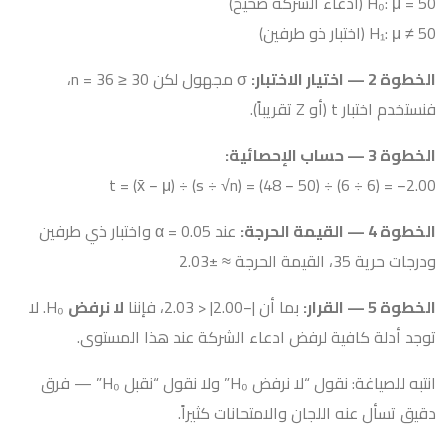
H₀: μ = 50 (ادعاء الشركة صحيح)
H₁: μ ≠ 50 (اختبار ذو طرفين)
الخطوة 2 — اختيار الاختبار:
σ مجهول لكن n = 36 ≥ 30،
فنستخدم اختبار t (أو Z تقريباً).
الخطوة 3 — حساب الإحصائية:
t = (x̄ − μ) ÷ (s ÷ √n) = (48 − 50) ÷ (6 ÷ 6) = −2.00
الخطوة 4 — القيمة الحرجة:
عند α = 0.05 واختبار ذي طرفين
ودرجات حرية 35، القيمة الحرجة ≈ ±2.03
الخطوة 5 — القرار:
بما أن |−2.00| < 2.03، فإننا
لا نرفض
H₀. لا
توجد أدلة كافية لرفض ادعاء الشركة عند هذا المستوى.
انتبه للصياغة: نقول “لا نرفض H₀” ولا نقول “نقبل H₀” — فرق
دقيق تسأل عنه اللجان والامتحانات كثيراً.