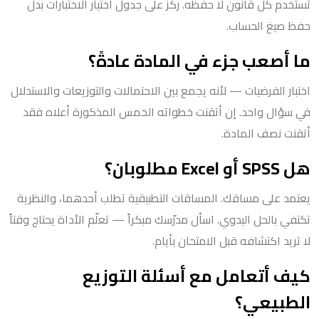
تستخدم كل قانون لا حفظه. ركّز على جدول اختيار الاختبارات بدل
حفظ صيغ الحساب.
ما أصعب جزء في المادة عادةً؟
اختبار الفرضيات — لأنه يجمع بين الاحتمالات والتوزيعات والاستدلال
في سؤال واحد. إن أتقنت خطواته الخمس المذكورة أعلاه فقد
أتقنت نصف المادة.
هل SPSS أو Excel مطلوبان؟
يعتمد على مساقك. المساقات التطبيقية تطلب أحدهما، والنظرية
تكتفي بالحل اليدوي. اسأل مدرّسك مبكراً — تعلّم الأداة يحتاج وقتاً
لا تريد اكتشافه قبل الامتحان بأيام.
كيف أتعامل مع أسئلة التوزيع
الطبيعي؟