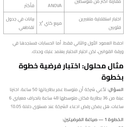
مقارنة أكثر من متوسطين
ANOVA
فأكثر
اختبار استقلالية متغيرين
بيانات في جدول
مربع كاي χ²
فئويين
تقاطعي
احفظ العمود الأول والثاني فقط. أما الحسابات فستجدها في
ورقة القوانين، لكن اختيار الاختبار يعتمد عليك وحدك.
مثال محلول: اختبار فرضية خطوة
بخطوة
السؤال:
تدّعي شركة أن متوسط عمر بطارياتها 50 ساعة. اخترنا
عينة من 36 بطارية فكان متوسطها 48 ساعة بانحراف معياري 6
ساعات. هل يمكن رفض ادعاء الشركة عند مستوى دلالة 0.05؟
الخطوة 1 — صياغة الفرضيتين: