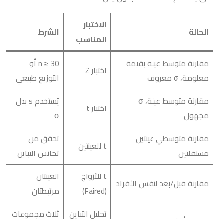
الاختبار
الحالة
الشرط
المناسب
مقارنة متوسط عينة بقيمة
n ≥ 30 أو
اختبار Z
معلومة، σ معروف
التوزيع طبيعي
مقارنة متوسط عينة، σ
يُستخدم s بدل
اختبار t
مجهول
σ
مقارنة متوسطي عينتين
تحقق من
t للعينتين
مستقلتين
تجانس التباين
t للأزواج
العينتان
مقارنة قبل/بعد لنفس الأفراد
(Paired)
مرتبطتان
تحليل التباين
ثلاث مجموعات