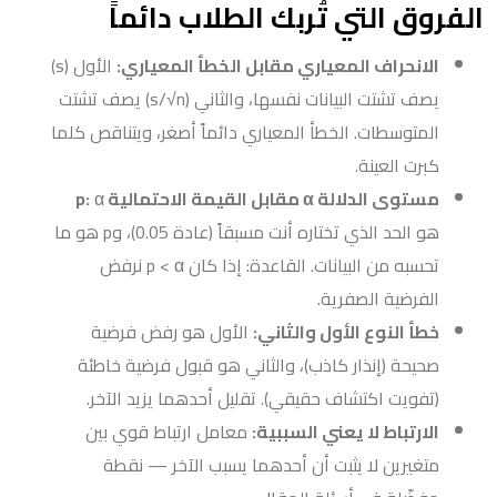
الفروق التي تُربك الطلاب دائماً
الانحراف المعياري مقابل الخطأ المعياري:
الأول (s)
يصف تشتت البيانات نفسها، والثاني (s/√n) يصف تشتت
المتوسطات. الخطأ المعياري دائماً أصغر، ويتناقص كلما
كبرت العينة.
مستوى الدلالة α مقابل القيمة الاحتمالية p:
α
هو الحد الذي تختاره أنت مسبقاً (عادة 0.05)، وp هو ما
تحسبه من البيانات. القاعدة: إذا كان p < α نرفض
الفرضية الصفرية.
خطأ النوع الأول والثاني:
الأول هو رفض فرضية
صحيحة (إنذار كاذب)، والثاني هو قبول فرضية خاطئة
(تفويت اكتشاف حقيقي). تقليل أحدهما يزيد الآخر.
الارتباط لا يعني السببية:
معامل ارتباط قوي بين
متغيرين لا يثبت أن أحدهما يسبب الآخر — نقطة